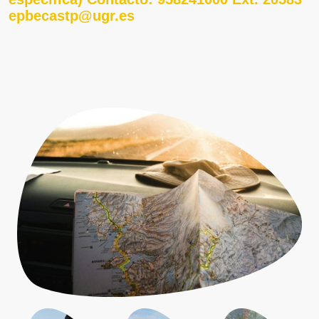
epbecastp@ugr.es