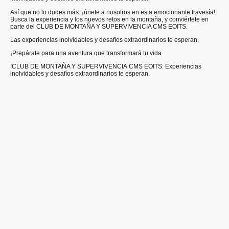
Así que no lo dudes más: ¡únete a nosotros en esta emocionante travesía!
Busca la experiencia y los nuevos retos en la montaña, y conviértete en
parte del CLUB DE MONTAÑA Y SUPERVIVENCIA CMS EOITS.
Las experiencias inolvidables y desafíos extraordinarios te esperan.
¡Prepárate para una aventura que transformará tu vida
!CLUB DE MONTAÑA Y SUPERVIVENCIA CMS EOITS: Experiencias
inolvidables y desafíos extraordinarios te esperan.
Si quieres saber más, escríbenos
Póngase en contacto con nosotros
Teléfono
:
744632932
Correo electrónico;
angel_alarcon_marti@outlook.es